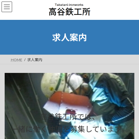
コ
ナ
ン
ビ
テ
ゲ
ン
ー
ツ
シ
へ
ョ
求人案内
ス
ン
キ
に
ッ
移
プ
動
HOME
求人案内
高谷鉄工所では、
一緒に働く仲間を募集しています。