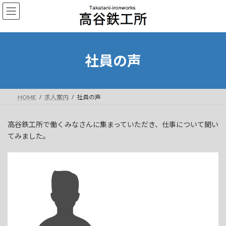
コ
ナ
ン
ビ
テ
ゲ
ン
ー
ツ
シ
へ
ョ
社員の声
ス
ン
キ
に
ッ
移
プ
動
HOME
求人案内
社員の声
高谷鉄工所で働くみなさんに集まっていただき、仕事について聞い
てみました。